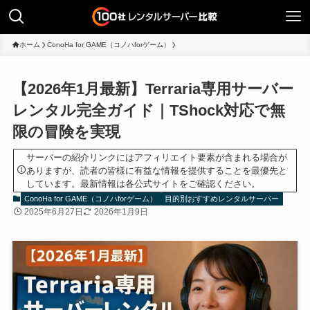
ホーム
ConoHa for GAME（コノハforゲーム）
【2026年1月最新】Terraria専用サーバー
レンタル完全ガイド｜TShock対応で無
限の冒険を実現
サーバーの紹介リンクにはアフィリエイト要素が含まれる場合が
ありますが、読者の皆様に有益な情報を提供することを最優先と
しています。最新情報は各公式サイトをご確認ください。
ConoHa for GAME（コノハforゲーム）
目的別おすすめレンタルサーバー
2025年6月27日
2026年1月9日