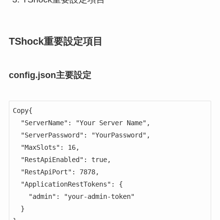
TShock重要設定項目
config.json主要設定
Copy{

  "ServerName": "Your Server Name",

  "ServerPassword": "YourPassword",

  "MaxSlots": 16,

  "RestApiEnabled": true,

  "RestApiPort": 7878,

  "ApplicationRestTokens": {

    "admin": "your-admin-token"

  }
