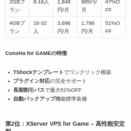
2GBプ
8-16人
1,848
985円/
47%O
ラン
円/月
月
FF
4GBプ
16-32
3,696
1,796
51%O
ラン
人
円/月
円/月
FF
ConoHa for GAMEの特徴
TShockテンプレート
でワンクリック構築
プラグイン対応
の完全サポート
長期割引パス
で最大51%OFF
自動バックアップ
機能標準装備
第2位：XServer VPS for Game – 高性能安定