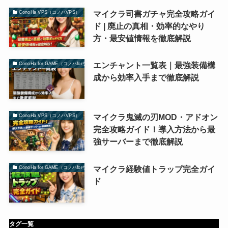
マイクラ司書ガチャ完全攻略ガイ
ConoHa VPS（コノハVPS）
ド | 廃止の真相・効率的なやり
方・最安値情報を徹底解説
エンチャント一覧表｜最強装備構
ConoHa for GAME（コノハforゲーム）
成から効率入手まで徹底解説
マイクラ鬼滅の刃MOD・アドオン
ConoHa VPS（コノハVPS）
完全攻略ガイド！導入方法から最
強サーバーまで徹底解説
マイクラ経験値トラップ完全ガイ
ConoHa for GAME（コノハforゲーム）
ド
タグ一覧