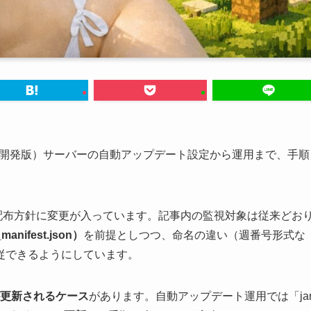
hot（開発版）サーバーの自動アップデート設定から運用まで、手順
の命名・配布方針に変更が入っています。記事内の監視対象は従来どお
ifest.json）
を前提としつつ、命名の違い（週番号形式な
従できるようにしています。
が更新されるケース
があります。自動アップデート運用では「ja