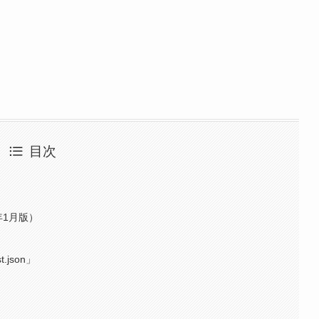
目次
6年1月版）
.json」