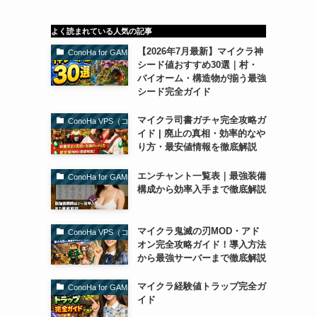
よく読まれている人気の記事
【2026年7月最新】マイクラ神
ConoHa for GAME（コノハforゲーム）
シード値おすすめ30選｜村・
バイオーム・構造物が揃う最強
シード完全ガイド
マイクラ司書ガチャ完全攻略ガ
ConoHa VPS（コノハVPS）
イド | 廃止の真相・効率的なや
り方・最安値情報を徹底解説
エンチャント一覧表｜最強装備
ConoHa for GAME（コノハforゲーム）
構成から効率入手まで徹底解説
マイクラ鬼滅の刃MOD・アド
ConoHa VPS（コノハVPS）
オン完全攻略ガイド！導入方法
から最強サーバーまで徹底解説
マイクラ経験値トラップ完全ガ
ConoHa for GAME（コノハforゲーム）
イド