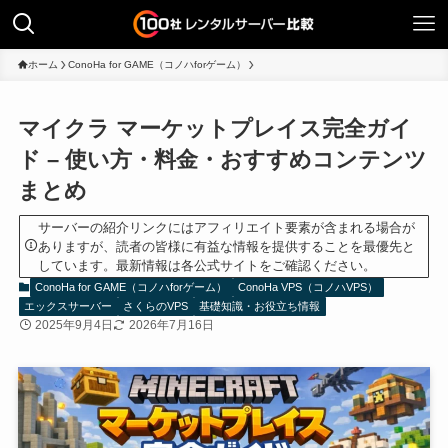
ホーム
ConoHa for GAME（コノハforゲーム）
マイクラ マーケットプレイス完全ガイ
ド – 使い方・料金・おすすめコンテンツ
まとめ
サーバーの紹介リンクにはアフィリエイト要素が含まれる場合が
ありますが、読者の皆様に有益な情報を提供することを最優先と
しています。最新情報は各公式サイトをご確認ください。
ConoHa for GAME（コノハforゲーム）
ConoHa VPS（コノハVPS）
エックスサーバー
さくらのVPS
基礎知識・お役立ち情報
2025年9月4日
2026年7月16日