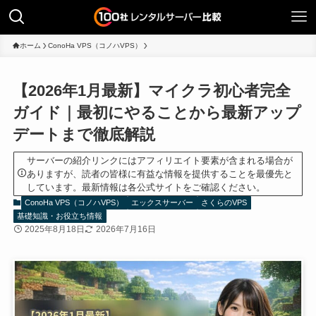
ホーム
ConoHa VPS（コノハVPS）
【2026年1月最新】マイクラ初心者完全
ガイド｜最初にやることから最新アップ
デートまで徹底解説
サーバーの紹介リンクにはアフィリエイト要素が含まれる場合が
ありますが、読者の皆様に有益な情報を提供することを最優先と
しています。最新情報は各公式サイトをご確認ください。
ConoHa VPS（コノハVPS）
エックスサーバー
さくらのVPS
基礎知識・お役立ち情報
2025年8月18日
2026年7月16日