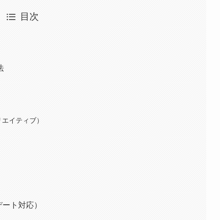
目次
法
リエイティブ）
デート対応）