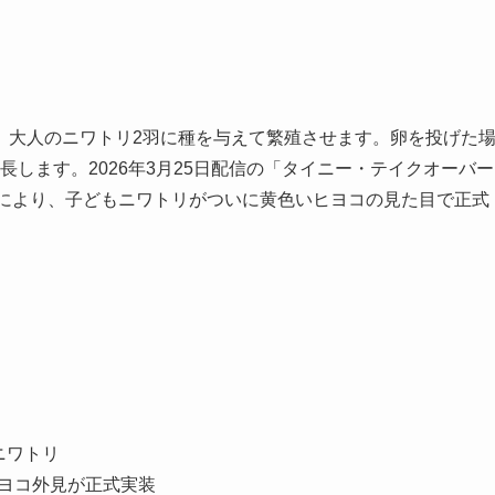
、大人のニワトリ2羽に種を与えて繁殖させます。卵を投げた
成長します。2026年3月25日配信の「タイニー・テイクオーバー
プデートにより、子どもニワトリがついに黄色いヒヨコの見た目で正式
ニワトリ
ヒヨコ外見が正式実装