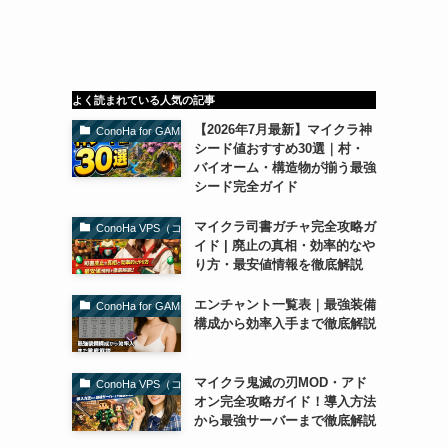
よく読まれている人気の記事
【2026年7月最新】マイクラ神
ConoHa for GAME（コノハforゲーム）
シード値おすすめ30選｜村・
バイオーム・構造物が揃う最強
シード完全ガイド
マイクラ司書ガチャ完全攻略ガ
ConoHa VPS（コノハVPS）
イド | 廃止の真相・効率的なや
り方・最安値情報を徹底解説
エンチャント一覧表｜最強装備
ConoHa for GAME（コノハforゲーム）
構成から効率入手まで徹底解説
マイクラ鬼滅の刃MOD・アド
ConoHa VPS（コノハVPS）
オン完全攻略ガイド！導入方法
から最強サーバーまで徹底解説