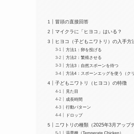
冒頭の直接回答
マイクラに「ヒヨコ」はいる？
ヒヨコ（子どもニワトリ）の入手方
方法1：卵を投げる
方法2：繁殖させる
方法3：自然スポーンを待つ
方法4：スポーンエッグを使う（ク
子どもニワトリ（ヒヨコ）の特徴
見た目
成長時間
行動パターン
ドロップ
ニワトリの種類（2025年3月アップ
温帯種（Temperate Chicken）