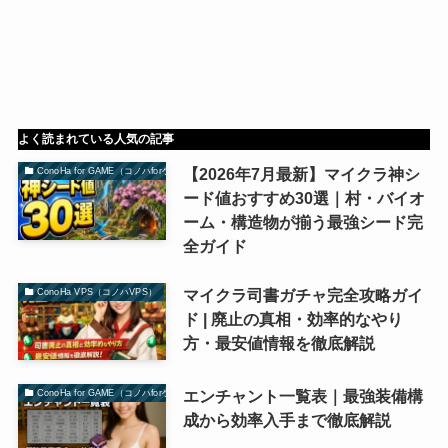
よく読まれている人気の記事
【2026年7月最新】マイクラ神シ
ConoHa for GAME（コノハforゲーム）
ード値おすすめ30選｜村・バイオ
ーム・構造物が揃う最強シード完
全ガイド
マイクラ司書ガチャ完全攻略ガイ
ConoHa VPS（コノハVPS）
ド | 廃止の真相・効率的なやり
方・最安値情報を徹底解説
エンチャント一覧表｜最強装備構
ConoHa for GAME（コノハforゲーム）
成から効率入手まで徹底解説