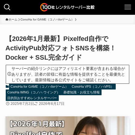
ホーム
ConoHa for GAME（コノハforゲーム）
【2026年1月最新】Pixelfed自作で
ActivityPub対応フォトSNSを構築！
Docker + SSL完全ガイド
サーバーの紹介リンクにはアフィリエイト要素が含まれる場合が
ありますが、読者の皆様に有益な情報を提供することを最優先と
しています。最新情報は各公式サイトをご確認ください。
ConoHa for GAME（コノハforゲーム）
ConoHa VPS（コノハVPS）
ConoHa WING（コノハ ウイング）
基礎知識・お役立ち情報
目的別おすすめレンタルサーバー
2025年7月2日
2026年6月17日