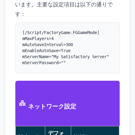
います。主要な設定項目は以下の通りで
す：
[/Script/FactoryGame.FGGameMode]

mMaxPlayers=4

mAutoSaveInterval=300

mEnableAutoSave=True

mServerName="My Satisfactory Server"

mServerPassword=""
ネットワーク設定
デフォ