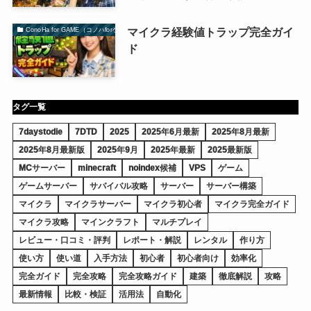
マイクラ経験値トラップ完全ガイ
ConoHa for GAME（コノハforゲーム）
ド
タグ一覧
7daystodie
7DTD
2025
2025年6月最新
2025年8月最新
2025年8月最新版
2025年9月
2025年最新
2025最新版
MCサーバー
minecraft
noindex候補
VPS
ゲーム
ゲームサーバー
サバイバル攻略
サーバー
サーバー構築
マイクラ
マイクラサーバー
マイクラ初心者
マイクラ完全ガイド
マイクラ攻略
マインクラフト
マルチプレイ
レビュー・口コミ・評判
レポート・解説
レンタル
作り方
使い方
使い道
入手方法
初心者
初心者向け
効率化
完全ガイド
完全攻略
完全攻略ガイド
建築
徹底解説
攻略
最新情報
比較・検証
活用法
自動化