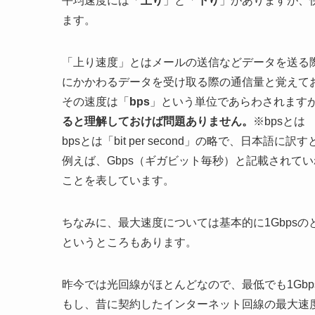
平均速度には「
上り
」と「
下り
」がありますが、
ます。
「上り速度」とはメールの送信などデータを送る
にかかわるデータを受け取る際の通信量と覚えて
その速度は「
bps
」という単位であらわされます
ると理解しておけば問題ありません。
※bpsとは
bpsとは「bit per second」の略で、日
例えば、Gbps（ギガビット毎秒）と記載されて
ことを表しています。
ちなみに、最大速度については基本的に1Gbpsのと
というところもあります。
昨今では光回線がほとんどなので、最低でも1Gb
もし、昔に契約したインターネット回線の最大速度