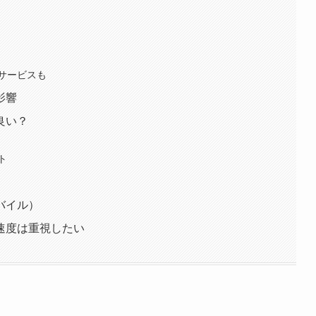
サービスも
影響
良い？
ト
）
バイル）
速度は重視したい