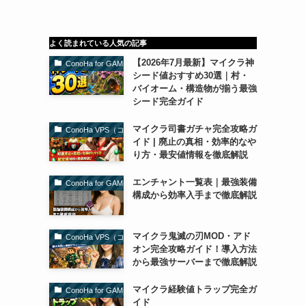
よく読まれている人気の記事
【2026年7月最新】マイクラ神
ConoHa for GAME（コノハforゲーム）
シード値おすすめ30選｜村・
バイオーム・構造物が揃う最強
シード完全ガイド
マイクラ司書ガチャ完全攻略ガ
ConoHa VPS（コノハVPS）
イド | 廃止の真相・効率的なや
り方・最安値情報を徹底解説
エンチャント一覧表｜最強装備
ConoHa for GAME（コノハforゲーム）
構成から効率入手まで徹底解説
マイクラ鬼滅の刃MOD・アド
ConoHa VPS（コノハVPS）
オン完全攻略ガイド！導入方法
から最強サーバーまで徹底解説
マイクラ経験値トラップ完全ガ
ConoHa for GAME（コノハforゲーム）
イド