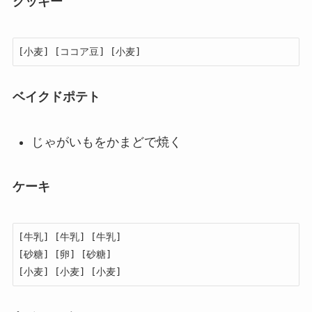
クッキー
[小麦] [ココア豆] [小麦]
ベイクドポテト
じゃがいもをかまどで焼く
ケーキ
[牛乳] [牛乳] [牛乳]

[砂糖] [卵] [砂糖]

[小麦] [小麦] [小麦]