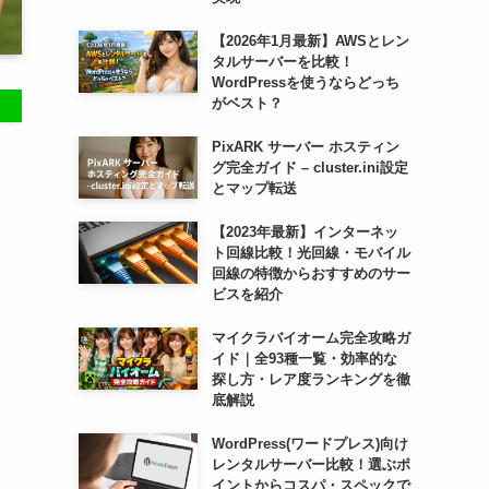
【2026年1月最新】AWSとレン
タルサーバーを比較！
WordPressを使うならどっち
がベスト？
PixARK サーバー ホスティン
グ完全ガイド – cluster.ini設定
とマップ転送
【2023年最新】インターネッ
ト回線比較！光回線・モバイル
回線の特徴からおすすめのサー
ビスを紹介
マイクラバイオーム完全攻略ガ
イド｜全93種一覧・効率的な
探し方・レア度ランキングを徹
底解説
WordPress(ワードプレス)向け
レンタルサーバー比較！選ぶポ
イントからコスパ・スペックで