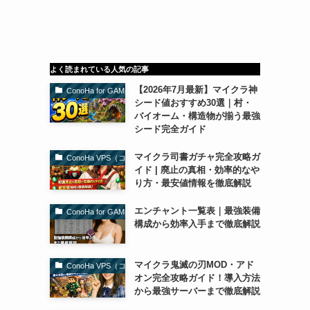
よく読まれている人気の記事
【2026年7月最新】マイクラ神
ConoHa for GAME（コノハforゲーム）
シード値おすすめ30選｜村・
バイオーム・構造物が揃う最強
シード完全ガイド
マイクラ司書ガチャ完全攻略ガ
ConoHa VPS（コノハVPS）
イド | 廃止の真相・効率的なや
り方・最安値情報を徹底解説
エンチャント一覧表｜最強装備
ConoHa for GAME（コノハforゲーム）
構成から効率入手まで徹底解説
マイクラ鬼滅の刃MOD・アド
ConoHa VPS（コノハVPS）
オン完全攻略ガイド！導入方法
から最強サーバーまで徹底解説