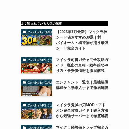
よく読まれている人気の記事
【2026年7月最新】マイクラ神
ConoHa for GAME（コノハforゲーム）
シード値おすすめ30選｜村・
バイオーム・構造物が揃う最強
シード完全ガイド
マイクラ司書ガチャ完全攻略ガ
ConoHa VPS（コノハVPS）
イド | 廃止の真相・効率的なや
り方・最安値情報を徹底解説
エンチャント一覧表｜最強装備
ConoHa for GAME（コノハforゲーム）
構成から効率入手まで徹底解説
マイクラ鬼滅の刃MOD・アド
ConoHa VPS（コノハVPS）
オン完全攻略ガイド！導入方法
から最強サーバーまで徹底解説
マイクラ経験値トラップ完全ガ
ConoHa for GAME（コノハforゲーム）