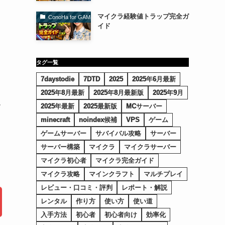
マイクラ経験値トラップ完全ガ
ConoHa for GAME（コノハforゲーム）
イド
き
タグ一覧
7daystodie
7DTD
2025
2025年6月最新
2025年8月最新
2025年8月最新版
2025年9月
ー
2025年最新
2025最新版
MCサーバー
minecraft
noindex候補
VPS
ゲーム
ゲームサーバー
サバイバル攻略
サーバー
サーバー構築
マイクラ
マイクラサーバー
マイクラ初心者
マイクラ完全ガイド
マイクラ攻略
マインクラフト
マルチプレイ
レビュー・口コミ・評判
レポート・解説
レンタル
作り方
使い方
使い道
入手方法
初心者
初心者向け
効率化