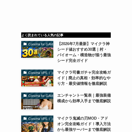
よく読まれている人気の記事
【2026年7月最新】マイクラ神
ConoHa for GAME（コノハforゲーム）
シード値おすすめ30選｜村・
バイオーム・構造物が揃う最強
シード完全ガイド
マイクラ司書ガチャ完全攻略ガ
ConoHa VPS（コノハVPS）
イド | 廃止の真相・効率的なや
り方・最安値情報を徹底解説
エンチャント一覧表｜最強装備
ConoHa for GAME（コノハforゲーム）
構成から効率入手まで徹底解説
マイクラ鬼滅の刃MOD・アド
ConoHa VPS（コノハVPS）
オン完全攻略ガイド！導入方法
から最強サーバーまで徹底解説