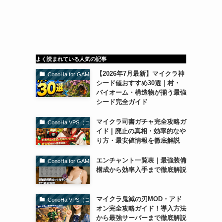
よく読まれている人気の記事
【2026年7月最新】マイクラ神
ConoHa for GAME（コノハforゲーム）
シード値おすすめ30選｜村・
バイオーム・構造物が揃う最強
シード完全ガイド
マイクラ司書ガチャ完全攻略ガ
ConoHa VPS（コノハVPS）
イド | 廃止の真相・効率的なや
り方・最安値情報を徹底解説
エンチャント一覧表｜最強装備
ConoHa for GAME（コノハforゲーム）
構成から効率入手まで徹底解説
マイクラ鬼滅の刃MOD・アド
ConoHa VPS（コノハVPS）
オン完全攻略ガイド！導入方法
から最強サーバーまで徹底解説