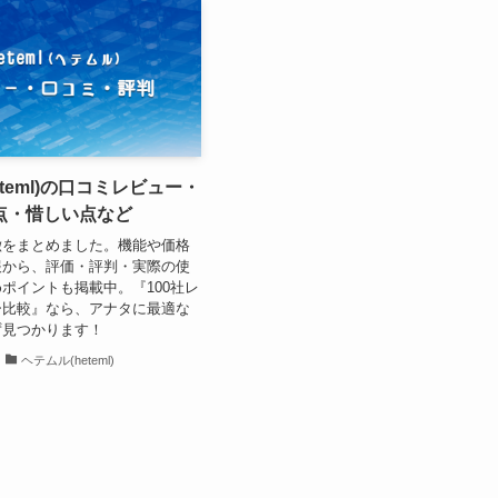
eteml)の口コミレビュー・
点・惜しい点など
徴をまとめました。機能や価格
報から、評価・評判・実際の使
ポイントも掲載中。『100社レ
ー比較』なら、アナタに最適な
ず見つかります！
ヘテムル(heteml)