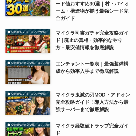
ード値おすすめ30選｜村・バイオ
ーム・構造物が揃う最強シード完
全ガイド
マイクラ司書ガチャ完全攻略ガイ
ConoHa VPS（コノハVPS）
ド | 廃止の真相・効率的なやり
方・最安値情報を徹底解説
エンチャント一覧表｜最強装備構
ConoHa for GAME（コノハforゲーム）
成から効率入手まで徹底解説
マイクラ鬼滅の刃MOD・アドオン
ConoHa VPS（コノハVPS）
完全攻略ガイド！導入方法から最
強サーバーまで徹底解説
マイクラ経験値トラップ完全ガイ
ConoHa for GAME（コノハforゲーム）
ド