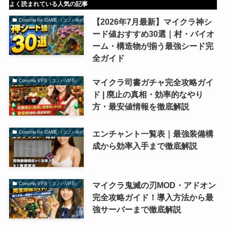
よく読まれている人気の記事
【2026年7月最新】マイクラ神シ
ConoHa for GAME（コノハforゲーム）
ード値おすすめ30選｜村・バイオ
ーム・構造物が揃う最強シード完
全ガイド
マイクラ司書ガチャ完全攻略ガイ
ConoHa VPS（コノハVPS）
ド | 廃止の真相・効率的なやり
方・最安値情報を徹底解説
エンチャント一覧表｜最強装備構
ConoHa for GAME（コノハforゲーム）
成から効率入手まで徹底解説
マイクラ鬼滅の刃MOD・アドオン
ConoHa VPS（コノハVPS）
完全攻略ガイド！導入方法から最
強サーバーまで徹底解説