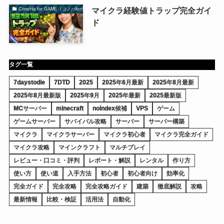
マイクラ経験値トラップ完全ガイ
ConoHa for GAME（コノハforゲーム）
ド
タグ一覧
7daystodie
7DTD
2025
2025年6月最新
2025年8月最新
2025年8月最新版
2025年9月
2025年最新
2025最新版
MCサーバー
minecraft
noindex候補
VPS
ゲーム
ゲームサーバー
サバイバル攻略
サーバー
サーバー構築
マイクラ
マイクラサーバー
マイクラ初心者
マイクラ完全ガイド
マイクラ攻略
マインクラフト
マルチプレイ
レビュー・口コミ・評判
レポート・解説
レンタル
作り方
使い方
使い道
入手方法
初心者
初心者向け
効率化
完全ガイド
完全攻略
完全攻略ガイド
建築
徹底解説
攻略
最新情報
比較・検証
活用法
自動化