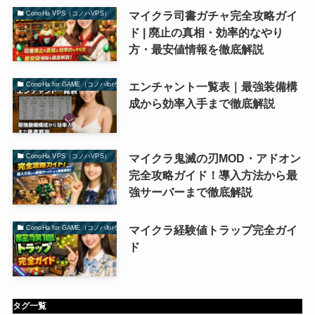
マイクラ司書ガチャ完全攻略ガイ
ConoHa VPS（コノハVPS）
ド | 廃止の真相・効率的なやり
方・最安値情報を徹底解説
エンチャント一覧表｜最強装備構
ConoHa for GAME（コノハforゲーム）
成から効率入手まで徹底解説
マイクラ鬼滅の刃MOD・アドオン
ConoHa VPS（コノハVPS）
完全攻略ガイド！導入方法から最
強サーバーまで徹底解説
マイクラ経験値トラップ完全ガイ
ConoHa for GAME（コノハforゲーム）
ド
タグ一覧