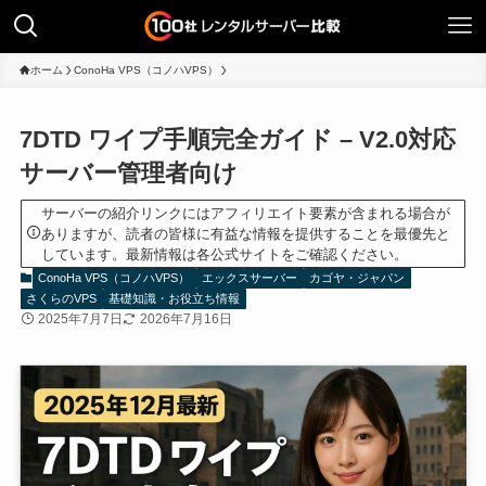
ホーム
ConoHa VPS（コノハVPS）
7DTD ワイプ手順完全ガイド – V2.0対応
サーバー管理者向け
サーバーの紹介リンクにはアフィリエイト要素が含まれる場合が
ありますが、読者の皆様に有益な情報を提供することを最優先と
しています。最新情報は各公式サイトをご確認ください。
ConoHa VPS（コノハVPS）
エックスサーバー
カゴヤ・ジャパン
さくらのVPS
基礎知識・お役立ち情報
2025年7月7日
2026年7月16日