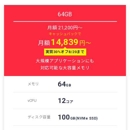
64GB
月額 21,200円～
キャッシュバックで
14,839
月額
円～
実質30%オフ8/20まで
大規模アプリケーションにも
対応可能な大容量メモリ
64
メモリ
GB
12
vCPU
コア
100
ディスク容量
GB
(NVMe SSD)