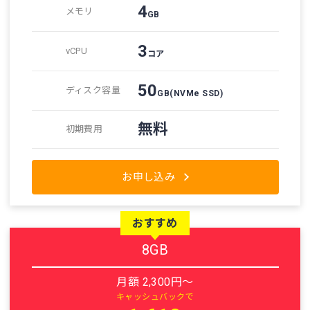
4
メモリ
GB
3
vCPU
コア
50
ディスク容量
GB
(NVMe SSD)
無料
初期費用
お申し込み
おすすめ
8GB
月額 2,300円～
キャッシュバックで