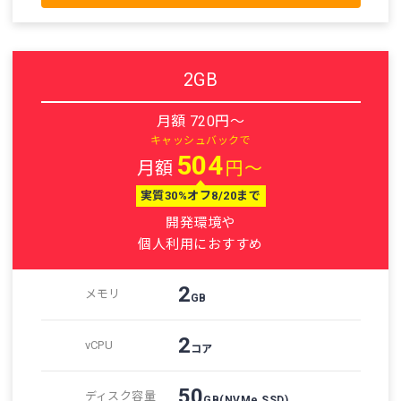
2GB
月額 720円～
キャッシュバックで
504
月額
円～
実質30%オフ8/20まで
開発環境や
個人利用におすすめ
2
メモリ
GB
2
vCPU
コア
50
ディスク容量
GB
(NVMe SSD)