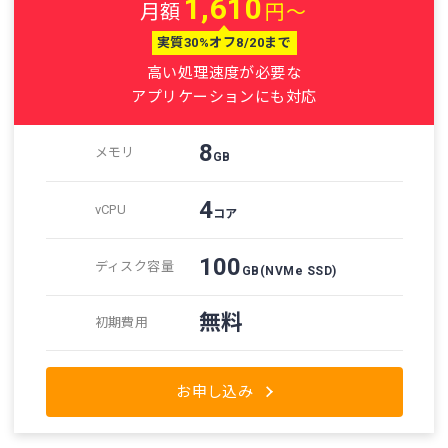
1,610
月額
円～
実質30%オフ8/20まで
高い処理速度が必要な
アプリケーションにも対応
8
メモリ
GB
4
vCPU
コア
100
ディスク容量
GB
(NVMe SSD)
無料
初期費用
お申し込み