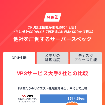
2
特長
CPU処理性能が他社の約4.2倍！
※2
さらに他社SSDの約5.7倍高速なNVMe SSDを搭載
他社を圧倒するサーバースペック
メモリの
ディスク
CPU性能
処理速度
アクセス性能
VPSサービス大手2社との比較