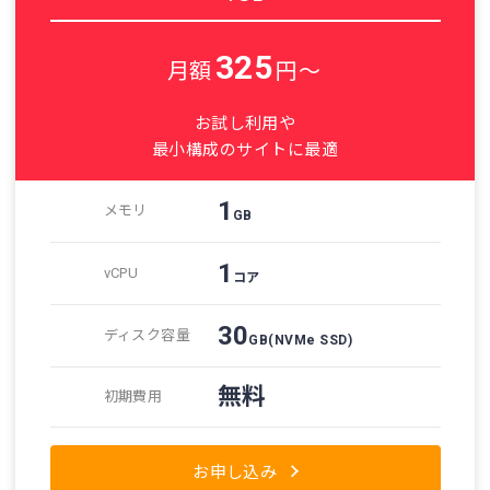
325
月額
円～
お試し利用や
最小構成のサイトに最適
1
メモリ
GB
1
vCPU
コア
30
ディスク容量
GB
(NVMe SSD)
無料
初期費用
お申し込み