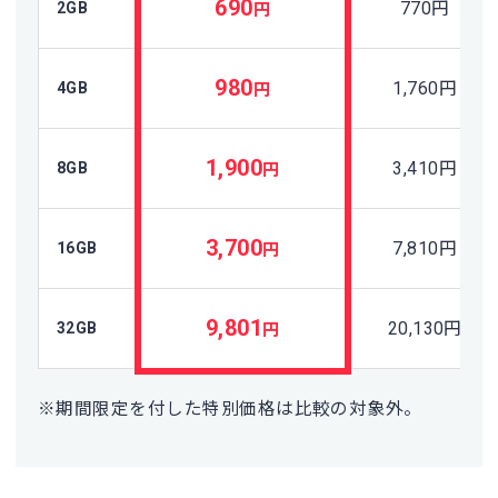
690
770
円
2GB
円
980
1,760
円
4GB
円
1,900
3,410
円
8GB
円
3,700
7,810
円
16GB
円
9,801
20,130
円
32GB
円
※期間限定を付した特別価格は比較の対象外。