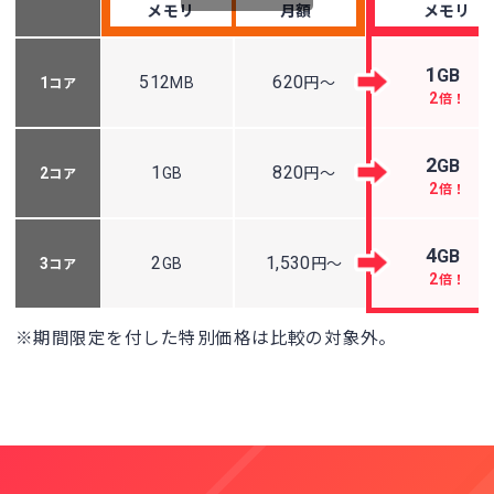
メモリ
月額
メモリ
1
GB
512
620
1
MB
円～
コア
2
倍！
2
GB
1
820
2
GB
円～
コア
2
倍！
4
GB
2
1,530
3
GB
円～
コア
2
倍！
※期間限定を付した特別価格は比較の対象外。